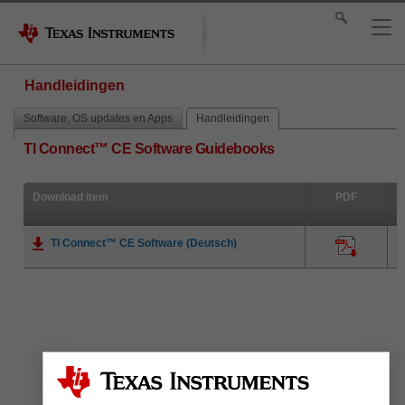
Handleidingen
Software, OS updates en Apps
Handleidingen
TI Connect™ CE Software Guidebooks
Download item
PDF
TI Connect™ CE Software (Deutsch)