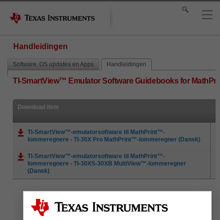
Handleidingen
Software, OS updates en Apps
Handleidingen
TI-SmartView™ Emulator Software Guidebooks for MathPrin
Download item
TI-SmartView™-emulatorsoftware til MathPrint™-
lommeregnere - TI-30X Pro MathPrint™-lommeregner (Dansk)
TI-SmartView™-emulatorsoftware til MathPrint™-
lommeregnere - TI-30XS-30XB MultiView™-lommeregner
(Dansk)