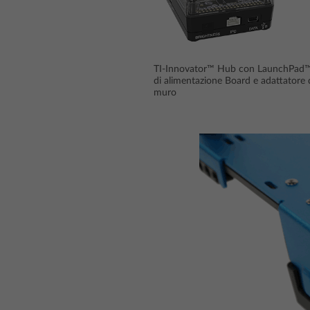
TI-Innovator™ Hub con LaunchPad™
di alimentazione Board e adattatore 
muro