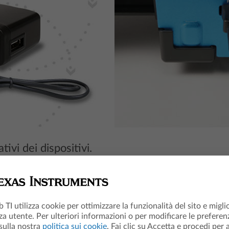
tivi dei dispositivi.
E-T Python Edition richiedono la versione 5.3 o successiva del sistema ope
b TI utilizza cookie per ottimizzare la funzionalità del sito e migli
za utente. Per ulteriori informazioni o per modificare le preferenz
X II-T/CAS richiedono la versione 4.5 o successiva del sistema operativo
 sulla nostra
politica sui cookie
. Fai clic su Accetta e procedi per 