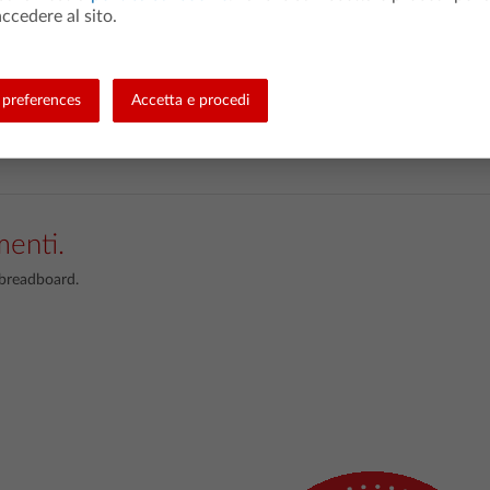
ccedere al sito.
ne 1.2 o successiva di Sketch
preferences
Accetta e procedi
menti.
a breadboard.