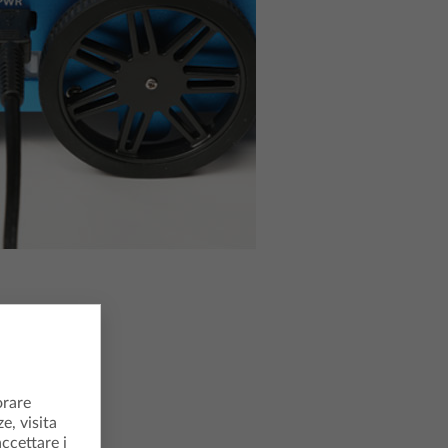
rativo
orare
e, visita
accettare i