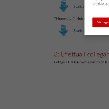
cookie e a
Scarica
TI-Innovator™ Hub richiede la versio
Manage 
Scarica
3: Effettua i collega
Collega all’Hub il cavo a nastro dell