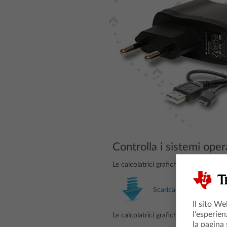
Controlla i sistemi opera
Le calcolatrici grafiche TI-84 Plus C
Scarica
Il sito We
l'esperien
Le calcolatrici grafiche TI-Nspire™ C
la pagina