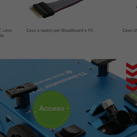
2
, cavo
Cavo a nastro per Breadboard e I
C
Cavo U
da