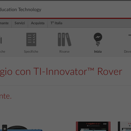
ducation Technology
nante
Servizi
Acquista
T³ Italia
iche
Specifiche
Risorse
Inizia
Dove
iaggio con TI-Innovator™ Rover
nte.