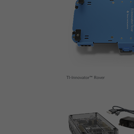
TI
-
Innovator
™
Rover