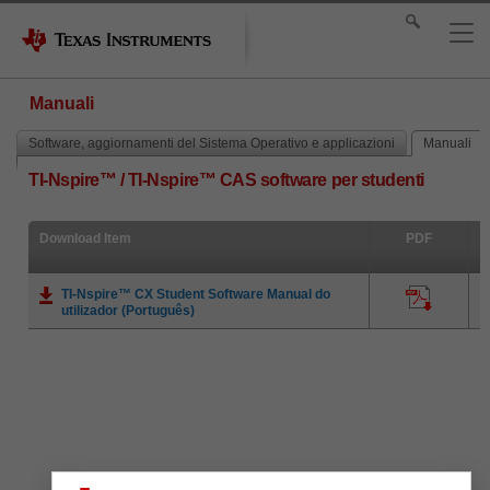
Manuali
Software, aggiornamenti del Sistema Operativo e applicazioni
Manuali
TI-Nspire™ / TI-Nspire™ CAS software per studenti
Download Item
PDF
TI-Nspire™ CX Student Software Manual do
utilizador (Português)