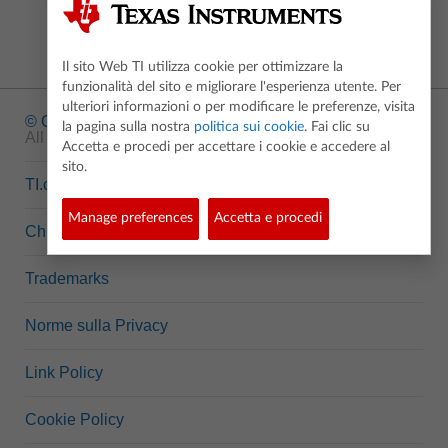
Il sito Web TI utilizza cookie per ottimizzare la
funzionalità del sito e migliorare l'esperienza utente. Per
ulteriori informazioni o per modificare le preferenze, visita
© Copyright
1995-2026 Texas Instruments Incorporated.
la pagina sulla nostra
politica sui cookie
. Fai clic su
All rights reserved.
Accetta e procedi per accettare i cookie e accedere al
sito.
TI.com
Manage preferences
Accetta e procedi
Chi siamo
Trademarks
Norme sulla Privacy
Link Policy
Cookie Policy