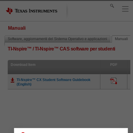
Manuali
Software, aggiornamenti del Sistema Operativo e applicazioni
Manuali
TI-Nspire™ / TI-Nspire™ CAS software per studenti
Download Item
PDF
TI-Nspire™ CX Student Software Guidebook
(English)