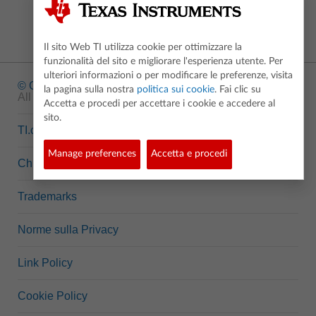
Il sito Web TI utilizza cookie per ottimizzare la
funzionalità del sito e migliorare l'esperienza utente. Per
ulteriori informazioni o per modificare le preferenze, visita
© Copyright
1995-2026 Texas Instruments Incorporated.
la pagina sulla nostra
politica sui cookie
. Fai clic su
All rights reserved.
Accetta e procedi per accettare i cookie e accedere al
sito.
TI.com
Manage preferences
Accetta e procedi
Chi siamo
Trademarks
Norme sulla Privacy
Link Policy
Cookie Policy