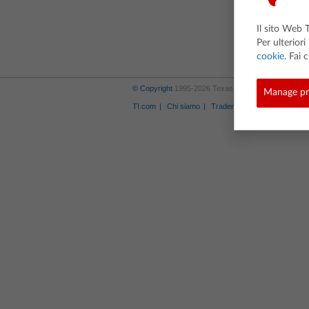
Il sito Web T
Per ulteriori
cookie
. Fai 
© Copyright
1995-2026 Texas Instruments Incorporate
Manage pr
TI.com
Chi siamo
Trademarks
Norme sulla 