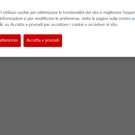
I utilizza cookie per ottimizzare la funzionalità del sito e migliorare l'espe
 informazioni o per modificare le preferenze, visita la pagina sulla nostra
po
clic su Accetta e procedi per accettare i cookie e accedere al sito.
d. All rights reserved.
eferences
Accetta e procedi
Privacy
Link Policy
Cookie Policy
Politica dei dati degli studenti