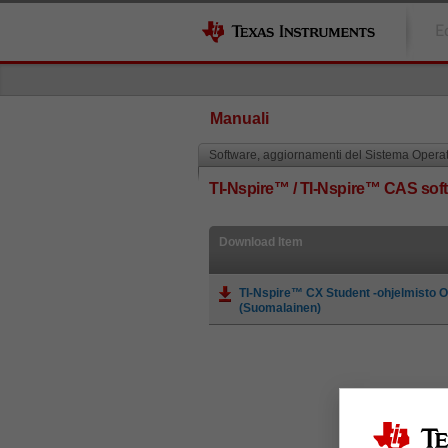
E
Manuali
Software, aggiornamenti del Sistema Operat
TI-Nspire™ / TI-Nspire™ CAS soft
Download Item
TI-Nspire™ CX Student -ohjelmisto 
(Suomalainen)