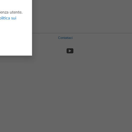
Spagnolo
Svedese
rienza utente.
litica sui
Contattaci