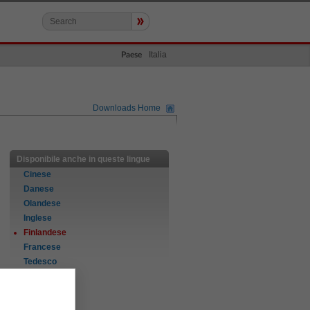
»
Italia
Paese
Downloads Home
Disponibile anche in queste lingue
Cinese
Danese
Olandese
Inglese
Finlandese
Francese
Tedesco
Italiano
Norvegese
Portoghese