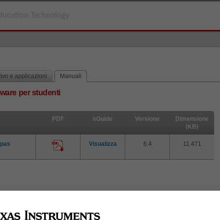
ducation Technology
ivo e applicazioni
Manuali
ware per studenti
PDF
eGuide
Versione
Dimensione
(KB)
Opas
Visualizza
6.4
11.471