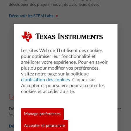
développer des projets innovants avec leurs élèves
Découvrir les STEM Labs
Les sites Web de TI utilisent des cookies
pour optimiser leur fonctionnalité et
améliorer votre expérience. Pour en savoir
plus ou pour modifier vos préférences,
visitez notre page sur la politique
d'utilisation des cookies
. Cliquez sur
Accepter et poursuivre pour accepter les
cookies et accéder au site.
Le réseau T³
3
Découvrez les enseignants membres du réseau T
et contactez
Manage preferences
les pour échanger avec eux sur vos pratiques pédagogiques
Accepter et poursuivre
Découvrir les formateurs T³