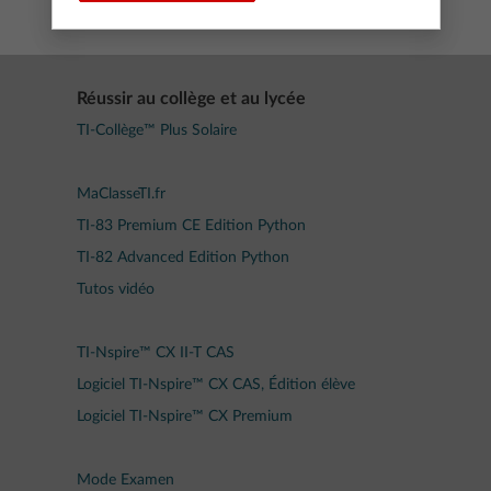
Réussir au collège et au lycée
TI-Collège™ Plus Solaire
MaClasseTI.fr
TI-83 Premium CE Edition Python
TI-82 Advanced Edition Python
Tutos vidéo
TI-Nspire™ CX II-T CAS
Logiciel TI-Nspire™ CX CAS, Édition élève
Logiciel TI-Nspire™ CX Premium
Mode Examen