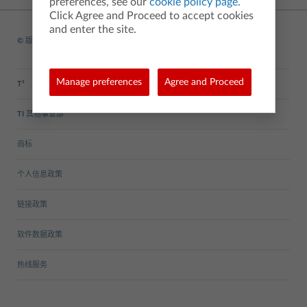
preferences, see our
cookie policy page
.
Click Agree and Proceed to accept cookies
and enter the site.
© 版权
1995-2026 Texas Instruments Incorporated. 版权所有
Manage preferences
Agree and Proceed
T³
TI 其他事业部
商标
个人信息政策
链接政策
软件数据政策
热线服务