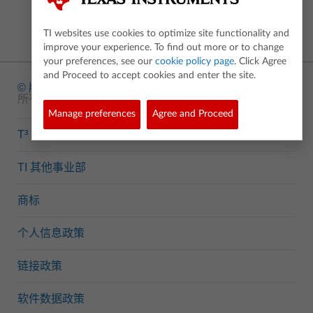
TI websites use cookies to optimize site functionality and
improve your experience. To find out more or to change
your preferences, see our
cookie policy page
. Click Agree
and Proceed to accept cookies and enter the site.
© 版权
1995-2026 Texas Instruments Incorporated. 版权
所有
Manage preferences
Agree and Proceed
T³
TI 其他事业部
商标
个人信息政策
链接政策
软件数据政策