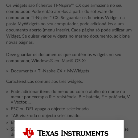
Os widgets são ficheiros TI-Nspire™ CX que armazena no seu
computador. Pode então abri-los a partir do software de
computador TI-Nspire™ CX. Se guardar os ficheiros Widget na
pasta MyWidgets no seu computador, pode adicioná-los a um
documento aberto (menu Inserir). Cada página só pode utilizar um
Widget. Se quiser vários widgets no mesmo documento, adicione
novas páginas.
Deve guardar os documentos que contêm os widgets no seu
computador, Windows® en Mac® OS X:
Documents > TI-Nspire CX > MyWidgets
Características comuns aos três widgets:
Pode adicionar items do menu ou com o atalho do nome no
menu: por exemplo R = resistência, B = bateria, F = potência, V
= Vector, ...
ESC ou DEL apaga o objecto selecionado.
TAB vira/roda o objecto selecionado.
ENTER copia o objecto selecionado.
SETA CIMA/BAIXO para mudar o estilo ou tipo do objecto, se
disponível.