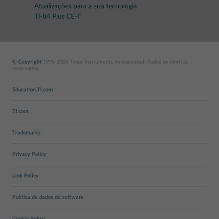
Atualizações para a sua tecnologia
TI-84 Plus CE-T
© Copyright
1995-2026 Texas Instruments Incorporated. Todos os direitos
reservados.
Education.TI.com
TI.com
Trademarks
Privacy Policy
Link Policy
Política de dados de software
Cookie Policy