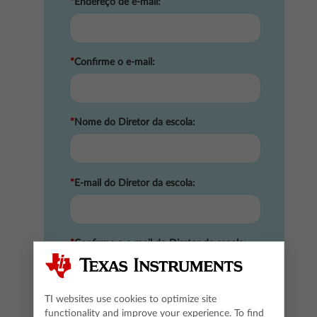
*
Endereço de e-mail:
*
Confirme o e-mail:
*
Nome do Diretor da escola:
*
E-mail do Diretor da escola:
*
Confirme o e-mail do Diretor da escola:
...
TI websites use cookies to optimize site
functionality and improve your experience. To find