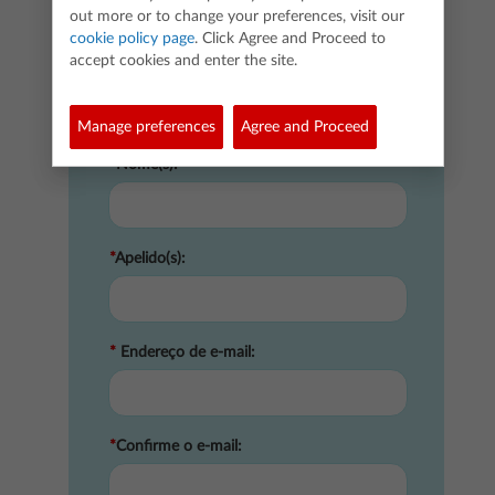
Professor de contacto
out more or to change your preferences, visit our
cookie policy page
. Click Agree and Proceed to
(Por favor note que o e-mail com as
accept cookies and enter the site.
licenças será enviado diretamente para
este contacto.)
Manage preferences
Agree and Proceed
*
Nome(s):
*
Apelido(s):
*
Endereço de e-mail:
*
Confirme o e-mail: