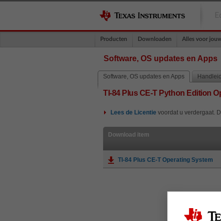
E
Producten
Downloaden
Alles voor jou
Software, OS updates en Apps
Software, OS updates en Apps
Handlei
TI-84 Plus CE-T Python Edition 
Lees de
Licentie
voordat u verdergaat. 
Download item
TI-84 Plus CE-T Operating System