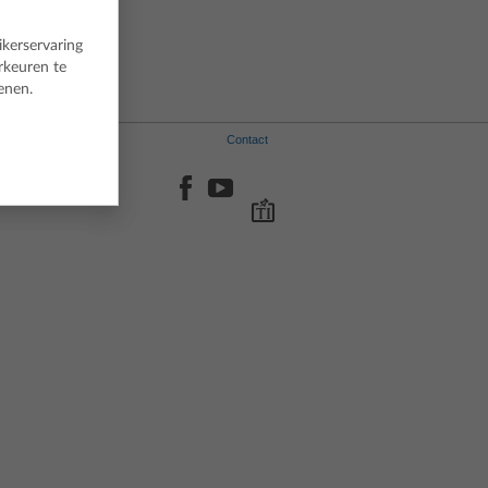
ikerservaring
rkeuren te
enen.
Contact