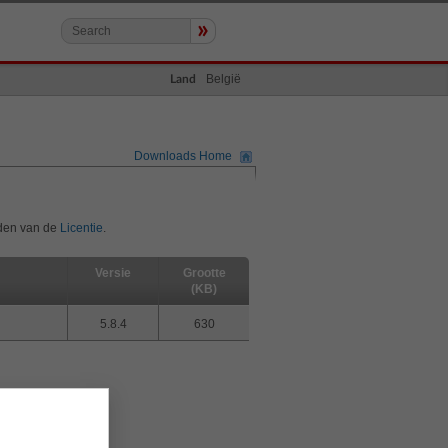
»
België
Land
Downloads Home
rden van de
Licentie
.
Versie
Grootte
(KB)
5.8.4
630