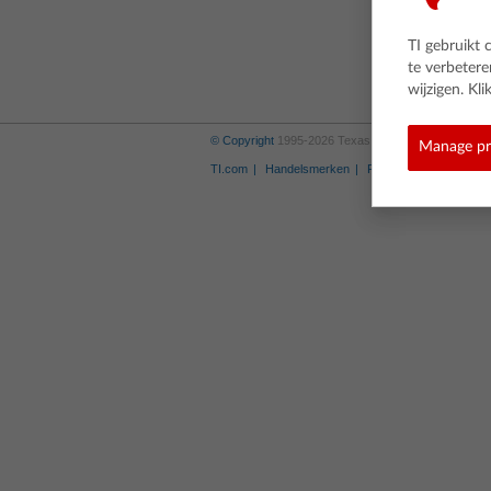
TI gebruikt 
te verbeter
wijzigen. K
© Copyright
1995-2026 Texas Instruments Incorporate
Manage pr
TI.com
Handelsmerken
Privacybeleid
Link-b