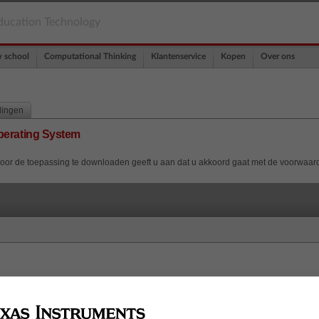
ducation Technology
w school
Computational Thinking
Klantenservice
Kopen
Over ons
dingen
Operating System
Door de toepassing te downloaden geeft u aan dat u akkoord gaat met de voorwaa