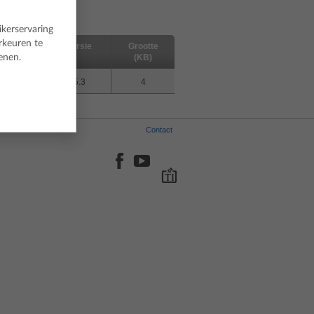
rden van de
Licentie
.
ikerservaring
rkeuren te
Versie
Grootte
enen.
(KB)
5.3
4
Contact