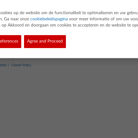
Door de toepassing te downloaden geeft u aan dat u akkoord gaat met de voorwaa
cookies op de website om de functionaliteit te optimaliseren en uw gebru
en. Ga naar onze
cookiebeleidspagina
voor meer informatie of om uw voo
lik op Akkoord en doorgaan om cookies te accepteren en de website te op
ily
eferences
Agree and Proceed
d. All rights reserved.
eleid
Cookie Policy