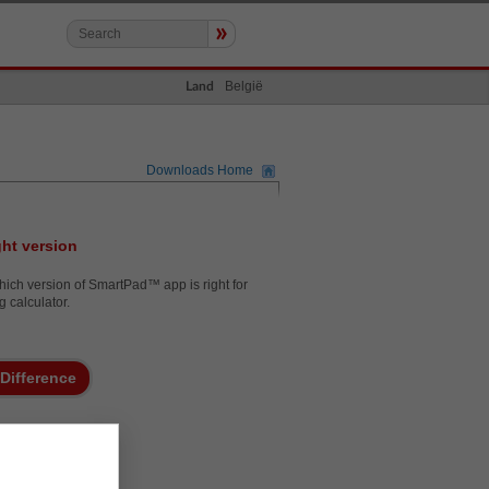
»
België
Land
Downloads Home
ght version
ich version of SmartPad™ app is right for
g calculator.
 Difference