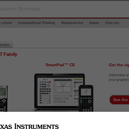
ducation Technology
w school
Computational Thinking
Klantenservice
Kopen
Over ons
dingen
T Family
SmartPad™ CE
Get the ri
Determine wh
your graphin
See the