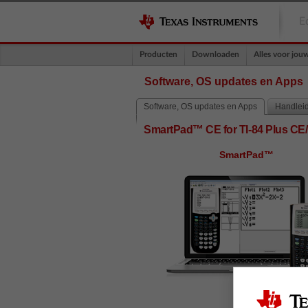
E
Producten
Downloaden
Alles voor jou
Software, OS updates en Apps
Software, OS updates en Apps
Handlei
SmartPad™ CE for TI-84 Plus CE/
SmartPad™