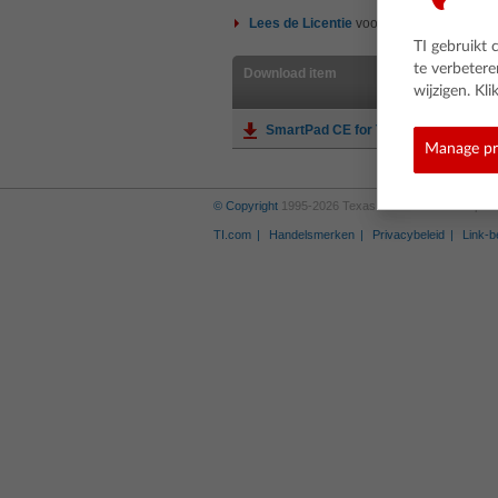
Lees de
Licentie
voordat u verdergaat. 
TI gebruikt 
te verbeter
Download item
wijzigen. K
SmartPad CE for TI-84 Plus CE/T Fam
Manage pr
© Copyright
1995-2026 Texas Instruments Incorporate
TI.com
Handelsmerken
Privacybeleid
Link-b