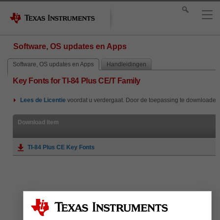
Software, OS updates en Apps
Software, OS updates en Apps
Handleidingen
Key Fonts for TI-84 Plus CE/T Family
Lees de
Licentie
voordat u verdergaat. Door de toepassing te downloaden
Download item
TI-84 Plus CE Key Fonts