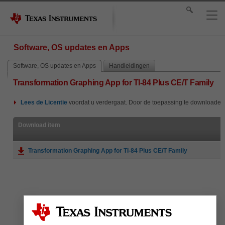
Software, OS updates en Apps
Software, OS updates en Apps
Handleidingen
Transformation Graphing App for TI-84 Plus CE/T Family
Lees de
Licentie
voordat u verdergaat. Door de toepassing te downloaden
Download item
Transformation Graphing App for TI-84 Plus CE/T Family