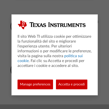
Manutenzione della batteria
Ulteriori informazioni sulla
manutenzione della batteria
Il sito Web TI utilizza cookie per ottimizzare
ricaricabile della calcolatrice.
la funzionalità del sito e migliorare
l'esperienza utente. Per ulteriori
Scopri di più
informazioni o per modificare le preferenze,
visita la pagina sulla nostra
politica sui
cookie
. Fai clic su Accetta e procedi per
Assistenza clienti
accettare i cookie e accedere al sito.
Per ulteriore assistenza e supporto,
contatta il nostro team di assistenza
clienti.
Manage preferences
Accetta e procedi
Scheda contatto