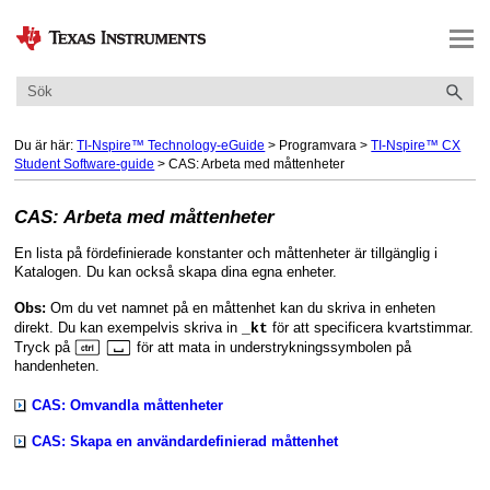
Hoppa över till huvudinnehåll
Du är här:
TI-Nspire™ Technology-eGuide
>
Programvara
>
TI-Nspire™ CX
Student Software-guide
>
CAS: Arbeta med måttenheter
CAS: Arbeta med måttenheter
En lista på fördefinierade konstanter och måttenheter är tillgänglig i
Katalogen. Du kan också skapa dina egna enheter.
Om du vet namnet på en måttenhet kan du skriva in enheten
Obs:
direkt. Du kan exempelvis skriva in
för att specificera kvartstimmar.
_kt
/
_
Tryck på
för att mata in understrykningssymbolen på
handenheten.
CAS: Omvandla måttenheter
CAS: Skapa en användardefinierad måttenhet