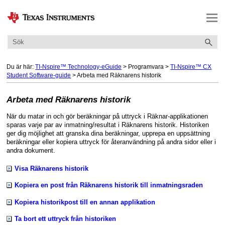
Hoppa över till huvudinnehåll
Du är här:
TI-Nspire™ Technology-eGuide
>
Programvara
>
TI-Nspire™ CX
Student Software-guide
>
Arbeta med Räknarens historik
Arbeta med Räknarens historik
När du matar in och gör beräkningar på uttryck i Räknar-applikationen
sparas varje par av inmatning/resultat i Räknarens historik. Historiken
ger dig möjlighet att granska dina beräkningar, upprepa en uppsättning
beräkningar eller kopiera uttryck för återanvändning på andra sidor eller i
andra dokument.
Visa Räknarens historik
Kopiera en post från Räknarens historik till inmatningsraden
Kopiera historikpost till en annan applikation
Ta bort ett uttryck från historiken