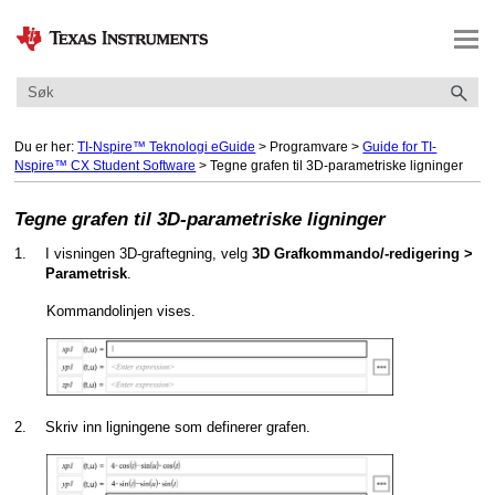
Gå til hovedinnhold
Du er her:
TI-Nspire™ Teknologi eGuide
>
Programvare
>
Guide for TI-
Nspire™ CX Student Software
>
Tegne grafen til 3D-parametriske ligninger
Tegne grafen til 3D-parametriske ligninger
1.
I visningen 3D-graftegning, velg
3D Grafkommando/-redigering >
.
Parametrisk
Kommandolinjen vises.
2.
Skriv inn ligningene som definerer grafen.