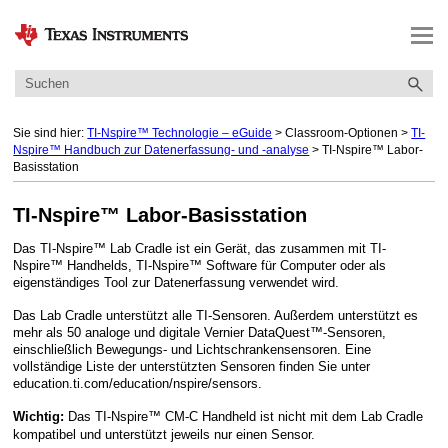
Zu Hauptinhalt springen
Sie sind hier:
TI-Nspire™ Technologie – eGuide
>
Classroom-Optionen
>
TI-
Nspire™ Handbuch zur Datenerfassung- und -analyse
>
TI-Nspire™ Labor-
Basisstation
TI-Nspire™ Labor-Basisstation
Das TI-Nspire™ Lab Cradle ist ein Gerät, das zusammen mit TI-
Nspire™ Handhelds, TI-Nspire™ Software für Computer oder als
eigenständiges Tool zur Datenerfassung verwendet wird.
Das Lab Cradle unterstützt alle TI-Sensoren. Außerdem unterstützt es
mehr als 50 analoge und digitale Vernier DataQuest™-Sensoren,
einschließlich Bewegungs- und Lichtschrankensensoren. Eine
vollständige Liste der unterstützten Sensoren finden Sie unter
education.ti.com/education/nspire/sensors.
Das TI-Nspire™ CM-C Handheld ist nicht mit dem Lab Cradle
Wichtig:
kompatibel und unterstützt jeweils nur einen Sensor.