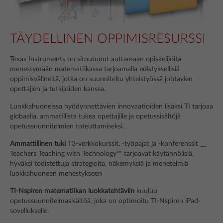
TÄYDELLINEN OPPIMISRESURSSI
Texas Instruments on sitoutunut auttamaan opiskelijoita
menestymään matematiikassa tarjoamalla edistyksellisiä
oppimisvälineitä, jotka on suunniteltu yhteistyössä johtavien
opettajien ja tutkijoiden kanssa.
Luokkahuoneissa hyödynnettävien innovaatioiden lisäksi TI tarjoaa
globaalia, ammatillista tukea opettajille ja opetussisältöjä
opetussuunnitelmien toteuttamiseksi.
Ammattillinen tuki
T3-verkkokurssit, -työpajat ja -konferenssit __
Teachers Teaching with Technology™ tarjoavat käytännölisiä,
hyväksi todistettuja strategioita, näkemyksiä ja menetelmiä
luokkahuoneen menestykseen
TI-Nspiren matematiikan luokkatehtäviin
kuuluu
opetussuunnitelmasisältöä, joka on optimoitu TI-Nspiren iPad-
sovellukselle.