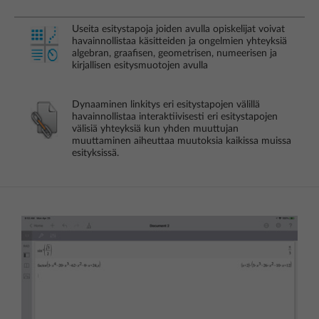
Useita esitystapoja joiden avulla opiskelijat voivat
havainnollistaa käsitteiden ja ongelmien yhteyksiä
algebran, graafisen, geometrisen, numeerisen ja
kirjallisen esitysmuotojen avulla
Dynaaminen linkitys eri esitystapojen välillä
havainnollistaa interaktiivisesti eri esitystapojen
välisiä yhteyksiä kun yhden muuttujan
muuttaminen aiheuttaa muutoksia kaikissa muissa
esityksissä.