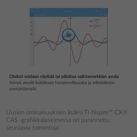
Otsikot voidaan näyttää tai piilottaa valintamerkkien avulla
Nimeä akselit lisätäksesi havainnollisuutta ja edistääksesi
ymmärtämistä
Uusien ominaisuuksien lisäksi TI-Nspire™ CX II
CAS -grafiikkalaskimessa on parannettu
seuraavia toimintoja: