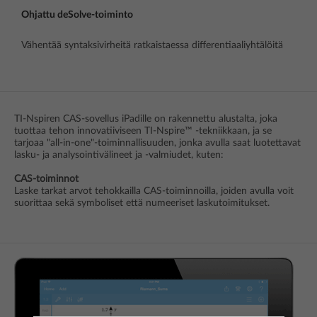
Ohjattu deSolve-toiminto
Vähentää syntaksivirheitä ratkaistaessa differentiaaliyhtälöitä
TI-Nspiren CAS-sovellus iPadille on rakennettu alustalta, joka
tuottaa tehon innovatiiviseen TI-Nspire™ -tekniikkaan, ja se
tarjoaa "all-in-one"-toiminnallisuuden, jonka avulla saat luotettavat
lasku- ja analysointivälineet ja -valmiudet, kuten:
CAS-toiminnot
Laske tarkat arvot tehokkailla CAS-toiminnoilla, joiden avulla voit
suorittaa sekä symboliset että numeeriset laskutoimitukset.