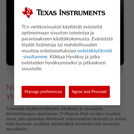
TI:n verkkosivustot käyttävät evästeitä
optimoimaan sivuston toimintaa ja
parantaakseen käyttökokemusta. Evästeistä
löydät lisätietoja tai mahdollisuuden
muuttaa evästeasetuksiasi
evästekäytännöt
-sivultamme
. Klikkaa Hyväksy ja jatka
evästeiden hyväksymiseksi ja jatkaaksesi
sivustolle.
NOPEUTA
Manage preferences
Agree and Proceed
YMMÄRTÄMISPROSESSIA
Tukemalla käytännönläheistä, tehokasta ja visuaalista
lähestymistapaa oppimiseen, TI-Nspiren iPad-sovellus muuttaa
tavan, jolla opiskelijat lähestyvät matemaattisia käsitteitä ja auttaa
heitä luomaan syvällistä, käsitteellistä ymmärtämistä seuraavin
apuvälinein: