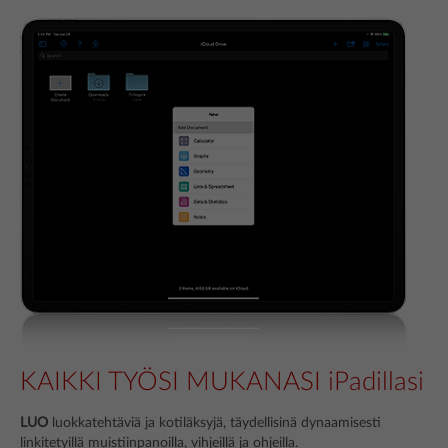
KAIKKI TYÖSI MUKANASI iPadillasi
LUO
luokkatehtäviä ja kotiläksyjä, täydellisinä dynaamisesti
linkitetyillä muistiinpanoilla, vihjeillä ja ohjeilla.