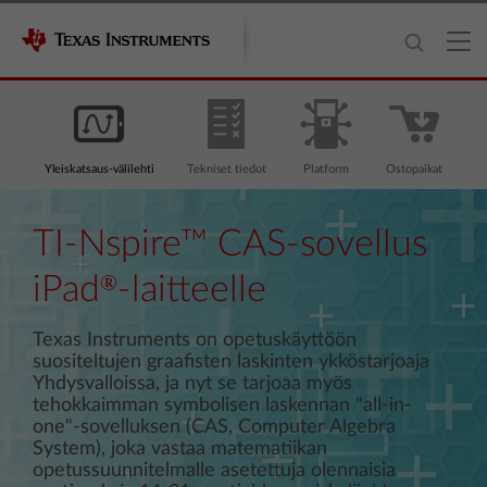
Yleiskatsaus-välilehti
Tekniset tiedot
Platform
Ostopaikat
TI-Nspire™ CAS-sovellus
®
iPad
-laitteelle
Texas Instruments on opetuskäyttöön
suositeltujen graafisten laskinten ykköstarjoaja
Yhdysvalloissa, ja nyt se tarjoaa myös
tehokkaimman symbolisen laskennan "all-in-
one"-sovelluksen (CAS, Computer Algebra
System), joka vastaa matematiikan
opetussuunnitelmalle asetettuja olennaisia