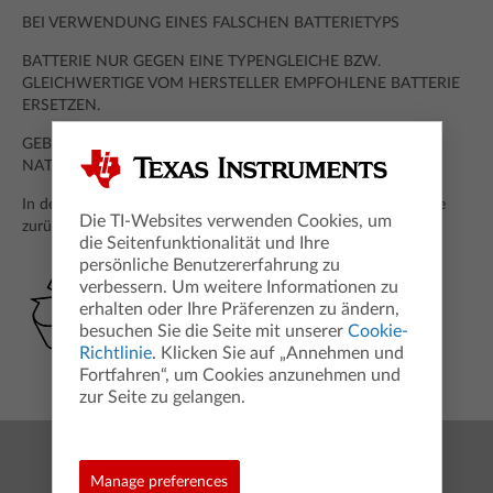
BEI VERWENDUNG EINES FALSCHEN BATTERIETYPS
BATTERIE NUR GEGEN EINE TYPENGLEICHE BZW.
GLEICHWERTIGE VOM HERSTELLER EMPFOHLENE BATTERIE
ERSETZEN.
GEBRAUCHTE BATTERIEN MÜSSEN GEMÄß DEN
NATIONALEN BESTIMMUNGEN ENTSORGT WERDEN
In der Schweiz sind verbrauchte Batterien an die Verkaufsstelle
Die TI-Websites verwenden Cookies, um
zurückzugeben.
die Seitenfunktionalität und Ihre
persönliche Benutzererfahrung zu
verbessern. Um weitere Informationen zu
erhalten oder Ihre Präferenzen zu ändern,
besuchen Sie die Seite mit unserer
Cookie-
Richtlinie
. Klicken Sie auf „Annehmen und
Fortfahren“, um Cookies anzunehmen und
zur Seite zu gelangen.
Mit TI bis zum Abitur
Manage preferences