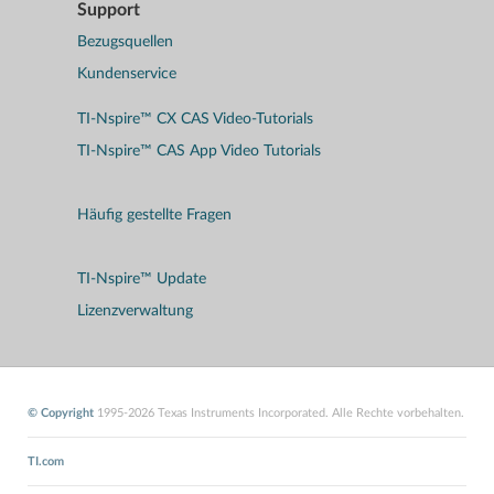
Support
Bezugsquellen
Kundenservice
TI-Nspire™ CX CAS Video-Tutorials
TI-Nspire™ CAS App Video Tutorials
Häufig gestellte Fragen
TI-Nspire™ Update
Lizenzverwaltung
© Copyright
1995-2026 Texas Instruments Incorporated. Alle Rechte vorbehalten.
TI.com