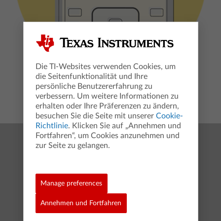
Die TI-Websites verwenden Cookies, um
die Seitenfunktionalität und Ihre
persönliche Benutzererfahrung zu
TM
TM
TI-Nspire
CX II-T oder TI-Nspire
CX II-T CAS
verbessern. Um weitere Informationen zu
erhalten oder Ihre Präferenzen zu ändern,
besuchen Sie die Seite mit unserer
Cookie-
Richtlinie
. Klicken Sie auf „Annehmen und
Fortfahren“, um Cookies anzunehmen und
Mit TI bis zum Abitur
zur Seite zu gelangen.
TI-30X Prio MathPrint™
TI-SmartView™ Software für MathPrint™
Manage preferences
TI-Nspire™ CX II-T CAS Graphikrechner
Annehmen und Fortfahren
TI-Nspire™ CX Premium Lehrer Software