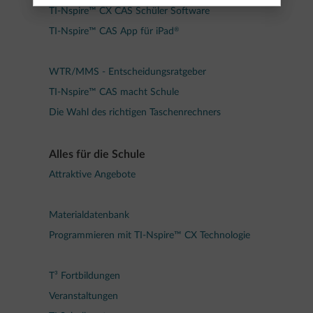
TI-Nspire™ CX CAS Schüler Software
®
TI-Nspire™ CAS App für iPad
WTR/MMS - Entscheidungsratgeber
TI-Nspire™ CAS macht Schule
Die Wahl des richtigen Taschenrechners
Alles für die Schule
Attraktive Angebote
Materialdatenbank
Programmieren mit TI-Nspire™ CX Technologie
T³ Fortbildungen
Veranstaltungen