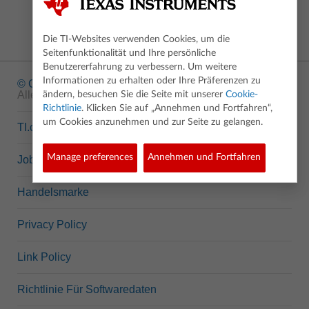
Die TI-Websites verwenden Cookies, um die
Seitenfunktionalität und Ihre persönliche
Benutzererfahrung zu verbessern. Um weitere
Informationen zu erhalten oder Ihre Präferenzen zu
© Copyright
1995-2026 Texas Instruments Incorporated.
Alle Rechte vorbehalten.
ändern, besuchen Sie die Seite mit unserer
Cookie-
Richtlinie
. Klicken Sie auf „Annehmen und Fortfahren“,
um Cookies anzunehmen und zur Seite zu gelangen.
TI.com
Manage preferences
Annehmen und Fortfahren
Jobs bei TI
Handelsmarke
Privacy Policy
Link Policy
Richtlinie Für Softwaredaten