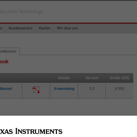
ducation Technology
le
Kundenservice
Kaufen
Wir über uns
ndbücher
book
eGuide
Version
Größe (KB)
 Manuel
Anwendung
5.2
6.593