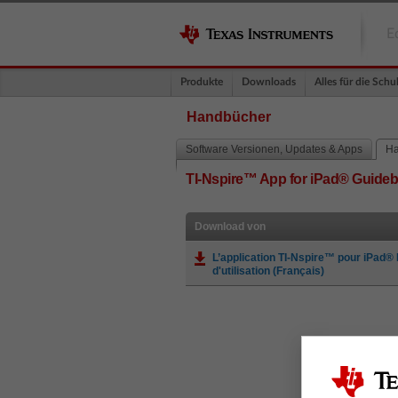
E
Produkte
Downloads
Alles für die Schu
Handbücher
Software Versionen, Updates & Apps
Ha
TI-Nspire™ App for iPad® Guide
Download von
L’application TI-Nspire™ pour iPad®
d'utilisation (Français)