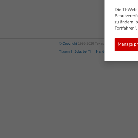
Die TI-Webs
Benutzererf
zu ändern, b
Fortfahren“
© Copyright
1995-2026 Texas Instruments Incorporat
Manage pr
TI.com
Jobs bei TI
Handelsmarke
Privacy P