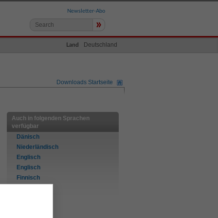
Newsletter-Abo
»
Deutschland
Land
Downloads Startseite
Auch in folgenden Sprachen
verfügbar
Dänisch
Niederländisch
Englisch
Englisch
Finnisch
Französisch
Deutsch
Italienisch