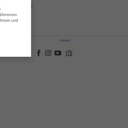
Norwegisch
Portugiesisch
e
Spanisch
räferenzen
Schwedisch
nehmen und
Kontakt