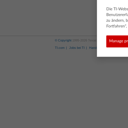
Die TI-Webs
Benutzererf
zu ändern, b
Fortfahren“
© Copyright
1995-2026 Texas Instruments Incorporat
Manage pr
TI.com
Jobs bei TI
Handelsmarke
Privacy P