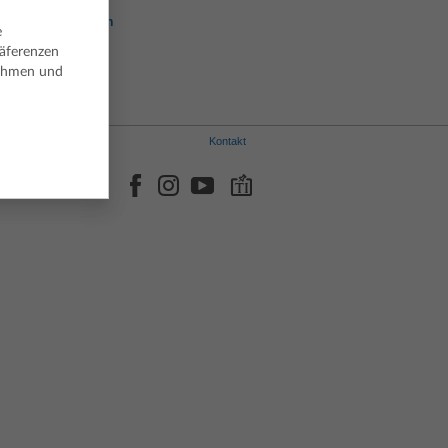
Norwegisch
Portugiesisch
e
Spanisch
räferenzen
Schwedisch
nehmen und
Kontakt