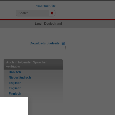
Newsletter-Abo
»
Deutschland
Land
Downloads Startseite
Auch in folgenden Sprachen
verfügbar
Dänisch
Niederländisch
Englisch
Englisch
Finnisch
Französisch
Deutsch
Italienisch