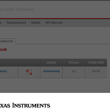
ducation Technology
le
Kundenservice
Kaufen
Wir über uns
ndbücher
book
eGuide
Version
Größe (KB)
iano)
Anwendung
5.2
6.578