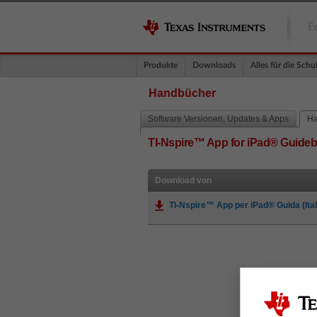
E
Produkte
Downloads
Alles für die Schu
Handbücher
Software Versionen, Updates & Apps
Ha
TI-Nspire™ App for iPad® Guide
Download von
TI-Nspire™ App per iPad® Guida (Ital