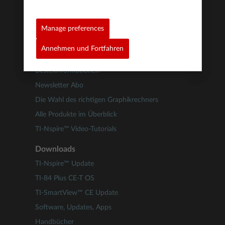
TI Software Video-Tutorials
Manage preferences
TI Produkte & Services
Annehmen und Fortfahren
Kundenservice
Bestellinformationen
Newsletter Abo
Die Wahl des richtigen Graphikrechners
Alle Produkte im Überblick
TI-Nspire™ Video-Tutorials
Downloads
TI-Nspire™ Update
TI-84 Plus CE-T OS
TI-SmartView™ CE Update
Software, Updates, Apps
Handbücher