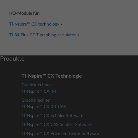
I/O-Module für:
TI-Nspire™ CX technology
TI-84 Plus CE-T graphing calculator
Produkte
TI-Nspire™ CX Technologie
Graphikrechner
TI-Nspire™ CX II-T
Graphikrechner
TI-Nspire™ CX II-T CAS
TI-Nspire™ CX Schüler Software
TI-Nspire™ CX CAS Schüler Software
TI-Nspire™ CX Premium Lehrer Software