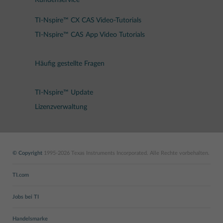
Kundenservice
TI-Nspire™ CX CAS Video-Tutorials
TI-Nspire™ CAS App Video Tutorials
Häufig gestellte Fragen
TI-Nspire™ Update
Lizenzverwaltung
© Copyright
1995-2026 Texas Instruments Incorporated. Alle Rechte vorbehalten.
TI.com
Jobs bei TI
Handelsmarke