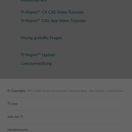
Kundenservice
TI-Nspire™ CX CAS Video-Tutorials
TI-Nspire™ CAS App Video Tutorials
Häufig gestellte Fragen
TI-Nspire™ Update
Lizenzverwaltung
© Copyright
1995-2026 Texas Instruments Incorporated. Alle Rechte vorbehalten.
TI.com
Jobs bei TI
Handelsmarke