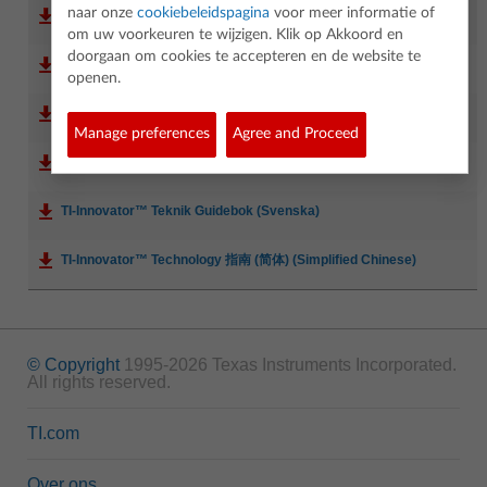
naar onze
cookiebeleidspagina
voor meer informatie of
TI-Innovator™ Technology Guidebook (English)
om uw voorkeuren te wijzigen. Klik op Akkoord en
doorgaan om cookies te accepteren en de website te
TI-Innovator™ Technologie Guidebook (Français)
openen.
TI-Innovator™ Technologie Guidebook (Nederlands)
Manage preferences
Agree and Proceed
TI-Innovator™ Technology Guidebook (Português)
TI-Innovator™ Teknik Guidebok (Svenska)
TI-Innovator™ Technology 指南 (简体) (Simplified Chinese)
© Copyright
1995-2026 Texas Instruments Incorporated.
All rights reserved.
TI.com
Over ons