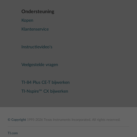
Ondersteuning
Kopen
Klantenservice
Instructievideo's
Veelgestelde vragen
TI-84 Plus CE-T bijwerken
TI-Nspire™ CX bijwerken
© Copyright
1995-2026 Texas Instruments Incorporated. All rights reserved.
TI.com