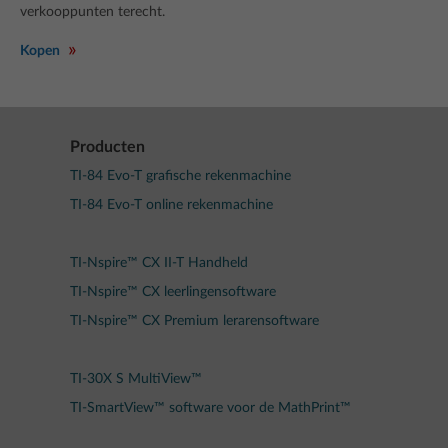
verkooppunten terecht.
Kopen
Producten
TI-84 Evo-T grafische rekenmachine
TI-84 Evo-T online rekenmachine
TI-Nspire™ CX II-T Handheld
TI-Nspire™ CX leerlingensoftware
TI-Nspire™ CX Premium lerarensoftware
TI-30X S MultiView™
TI-SmartView™ software voor de MathPrint™