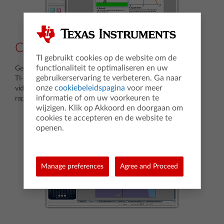
Creëer dynamische documenten
TI gebruikt cookies op de website om de
functionaliteit te optimaliseren en uw
Gebruik de functie PublishView™ om
gebruikerservaring te verbeteren. Ga naar
TI-Nspire™-toepassingen, rich text, hyperlinks, beelden of
onze
cookiebeleidspagina
voor meer
video's toe te voegen en interactieve werkbladen, lab-
informatie of om uw voorkeuren te
rapporten en huiswerkopdrachten te maken.
wijzigen. Klik op Akkoord en doorgaan om
cookies te accepteren en de website te
openen.
Manage preferences
Agree and Proceed