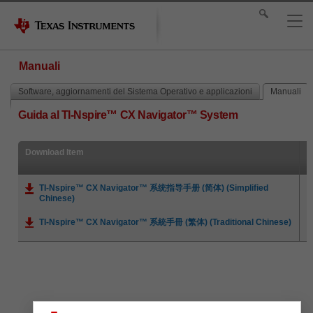
Manuali
Software, aggiornamenti del Sistema Operativo e applicazioni
Manuali
Guida al TI-Nspire™ CX Navigator™ System
Download Item
TI-Nspire™ CX Navigator™ 系统指导手册 (简体) (Simplified
Chinese)
TI-Nspire™ CX Navigator™ 系統手冊 (繁体) (Traditional Chinese)