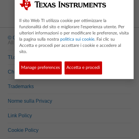
Il sito Web TI utilizza cookie per ottimizzare la
funzionalità del sito e migliorare l'esperienza utente. Per
ulteriori informazioni o per modificare le preferenze, visita
© Copyright
1995-2026 Texas Instruments Incorporated.
la pagina sulla nostra
politica sui cookie
. Fai clic su
All rights reserved.
Accetta e procedi per accettare i cookie e accedere al
sito.
TI.com
Manage preferences
Accetta e procedi
Chi siamo
Trademarks
Norme sulla Privacy
Link Policy
Cookie Policy