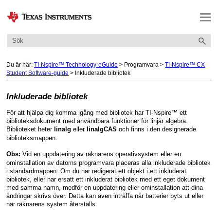
Hoppa över till huvudinnehåll
Du är här:
TI-Nspire™ Technology-eGuide
>
Programvara
>
TI-Nspire™ CX
Student Software-guide
>
Inkluderade bibliotek
Inkluderade bibliotek
För att hjälpa dig komma igång med bibliotek har TI-Nspire™ ett
biblioteksdokument med användbara funktioner för linjär algebra.
Biblioteket heter
eller
och finns i den designerade
linalg
linalgCAS
biblioteksmappen.
Vid en uppdatering av räknarens operativsystem eller en
Obs:
ominstallation av datorns programvara placeras alla inkluderade bibliotek
i standardmappen. Om du har redigerat ett objekt i ett inkluderat
bibliotek, eller har ersatt ett inkluderat bibliotek med ett eget dokument
med samma namn, medför en uppdatering eller ominstallation att dina
ändringar skrivs över. Detta kan även inträffa när batterier byts ut eller
när räknarens system återställs.