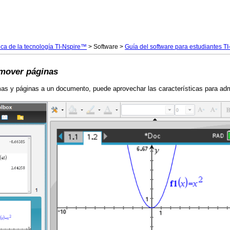
Saltar a contenido principal
ica de la tecnología TI-Nspire™
>
Software
>
Guía del software para estudiantes 
mover páginas
s y páginas a un documento, puede aprovechar las características para admi