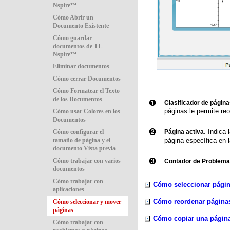
Nspire™
Cómo Abrir un
Documento Existente
Cómo guardar
documentos de TI-
Nspire™
Eliminar documentos
Cómo cerrar Documentos
Cómo Formatear el Texto
de los Documentos
À
Clasificador de págin
páginas le permite re
Cómo usar Colores en los
Documentos
Á
Página activa
. Indica
Cómo configurar el
tamaño de página y el
página específica en l
documento Vista previa
Â
Cómo trabajar con varios
Contador de Problema
documentos
Cómo trabajar con
Cómo seleccionar pági
aplicaciones
Cómo reordenar páginas
Cómo seleccionar y mover
páginas
Cómo copiar una págin
Cómo trabajar con