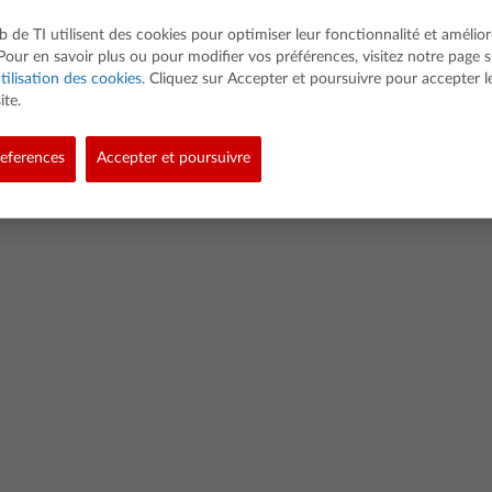
b de TI utilisent des cookies pour optimiser leur fonctionnalité et amélior
Pour en savoir plus ou pour modifier vos préférences, visitez notre page s
tilisation des cookies
. Cliquez sur Accepter et poursuivre pour accepter l
ite.
ed. Tous droits réservés.
eferences
Accepter et poursuivre
Politique de confidentialité
Stratégie de données logicielles
Mentions