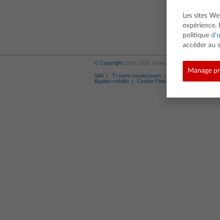
Les sites We
expérience. 
politique
d'u
accéder au s
© Copyright
1995-2026 Texas Instruments Incorporat
Manage pr
SAV
TI semi-conducteurs
Marques déposées
légales-crédits
Cookie Policy