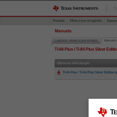
E
Produits
Mises à jour et logiciels
Espace
Manuels
Logiciels, mises à jour et Apps
Manuels
TI-84 Plus / TI-84 Plus Silver Edi
Eléments téléchargés
TI-84 Plus / TI-84 Plus Silver Editio