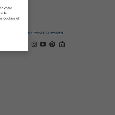
Suédois
er votre
ur la
es cookies et
Infos Presse
La Newsletter