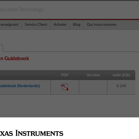
ducation Technology
 enseignant
Service Client
Acheter
Blog
Qui nous sommes
tion Guidebook
PDF
Version
taille (KB)
n guidebook (Nederlands)
6 245