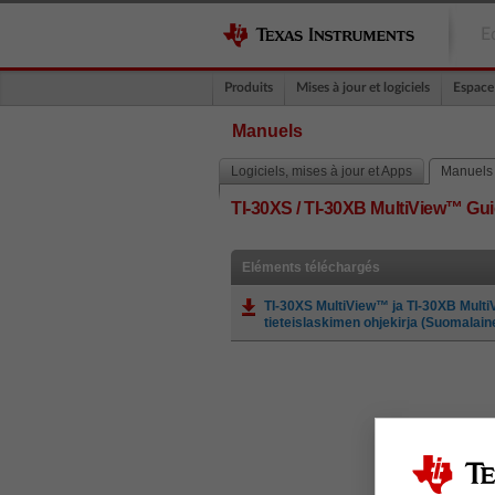
E
Produits
Mises à jour et logiciels
Espace
Manuels
Logiciels, mises à jour et Apps
Manuels
TI-30XS / TI-30XB MultiView™ G
Eléments téléchargés
TI-30XS MultiView™ ja TI-30XB Multi
tieteislaskimen ohjekirja (Suomalain