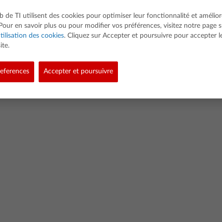
b de TI utilisent des cookies pour optimiser leur fonctionnalité et amélior
Pour en savoir plus ou pour modifier vos préférences, visitez notre page s
tilisation des cookies
. Cliquez sur Accepter et poursuivre pour accepter l
ite.
ed. Tous droits réservés.
eferences
Accepter et poursuivre
Politique de confidentialité
Stratégie de données logicielles
Mentions