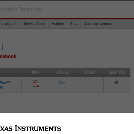
ducation Technology
 enseignant
Service Client
Acheter
Blog
Qui nous sommes
uidebook
PDF
eGuide
Version
taille (KB)
View™ -
Voir
451
en)