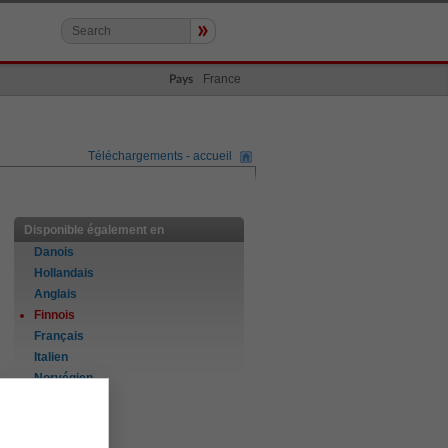
»
France
Pays
Téléchargements - accueil
Disponible également en
Danois
Hollandais
Anglais
Finnois
Français
Italien
Norvégien
Portugais
Espagnol
Suédois