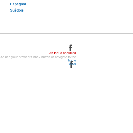
Espagnol
Suédois
An Issue occurred
ase use your browsers back button or navigate to the
home
page