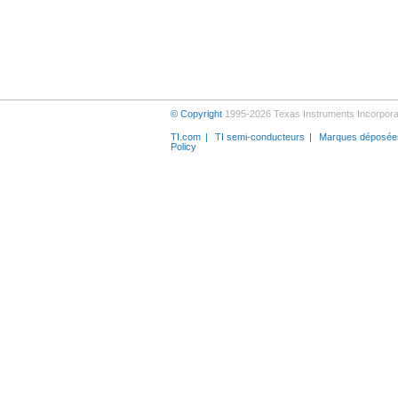
© Copyright
1995-2026 Texas Instruments Incorporat
TI.com
TI semi-conducteurs
Marques déposée
Policy