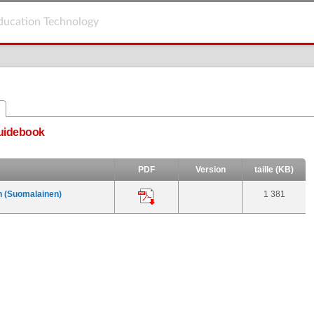
ducation Technology
uidebook
PDF
Version
taille (KB)
 (Suomalainen)
1 381