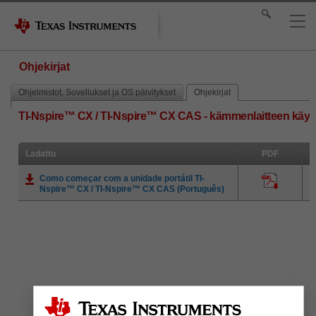
Ohjekirjat
Ohjelmistot, Sovellukset ja OS päivitykset
Ohjekirjat
TI-Nspire™ CX / TI-Nspire™ CX CAS - kämmenlaitteen käyt
Ladattu
PDF
Como começar com a unidade portátil TI-
Nspire™ CX / TI-Nspire™ CX CAS (Português)