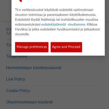
TI:n verkkosivustot käyttävät evästeitä optimoimaan
sivuston toimintaa ja parantaakseen käyttökokemusta.
Evästeistä löydät lisätietoja tai mahdollisuuden muuttaa
evästeasetuksiasi
evästekäytännöt -sivultamme
. Klikkaa
© Copyright
1995-2026 Texas Instruments Incorporated.
Hyväksy ja jatka evästeiden hyväksymiseksi ja jatkaaksesi
All rights reserved.
sivustolle.
TI.com
Manage preferences
Agree and Proceed
Tuotemerkki
Henkilötietojen käsittelysäännöt
Link Policy
Cookie Policy
Ohjelmistotietojen käytäntö