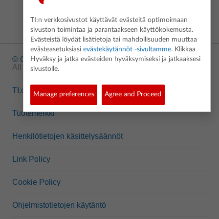
TI:n verkkosivustot käyttävät evästeitä optimoimaan
sivuston toimintaa ja parantaakseen käyttökokemusta.
Evästeistä löydät lisätietoja tai mahdollisuuden muuttaa
evästeasetuksiasi
evästekäytännöt -sivultamme
. Klikkaa
© Copyright
1995-2026 Texas Instruments Incorporated.
Hyväksy ja jatka evästeiden hyväksymiseksi ja jatkaaksesi
All rights reserved.
sivustolle.
TI.com
Manage preferences
Agree and Proceed
Tuotemerkki
Henkilötietojen käsittelysäännöt
Link Policy
Cookie Policy
Ohjelmistotietojen käytäntö