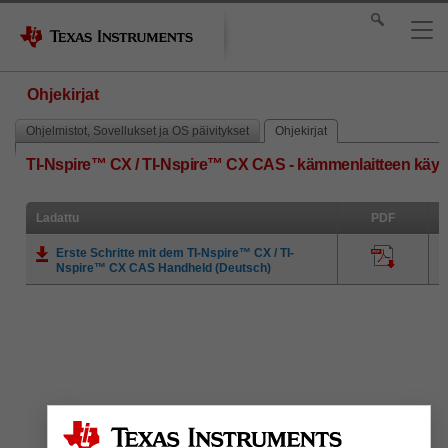
Ohjekirjat
Ohjelmistot, Sovellukset ja OS päivitykset
Ohjekirjat
TI-Nspire™ CX / TI-Nspire™ CX CAS - kämmenlaitteen käyt
Ladattu
PDF
Erste Schritte mit dem TI-Nspire™ CX / TI-
Nspire™ CX CAS Handheld (Deutsch)