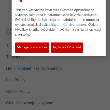
TI:n verkkosivustot käyttävät evästeitä optimoimaan
sivuston toimintaa ja parantaakseen käyttökokemusta.
Evästeistä löydät lisätietoja tai mahdollisuuden muuttaa
evästeasetuksiasi
evästekäytännöt -sivultamme
. Klikkaa
© Copyright
1995-2026 Texas Instruments Incorporated.
Hyväksy ja jatka evästeiden hyväksymiseksi ja jatkaaksesi
All rights reserved.
sivustolle.
TI.com
Manage preferences
Agree and Proceed
Tuotemerkki
Henkilötietojen käsittelysäännöt
Link Policy
Cookie Policy
Ohjelmistotietojen käytäntö