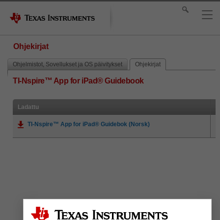
Ohjekirjat
Ohjelmistot, Sovellukset ja OS päivitykset
Ohjekirjat
TI-Nspire™ App for iPad® Guidebook
Ladattu
TI-Nspire™ App for iPad® Guidebok (Norsk)