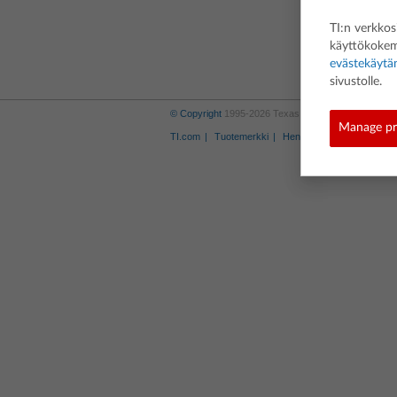
TI:n verkkos
käyttökokemu
evästekäytä
sivustolle.
© Copyright
1995-2026 Texas Instruments Incorporate
Manage pr
TI.com
Tuotemerkki
Henkilötietojen käsittelysä