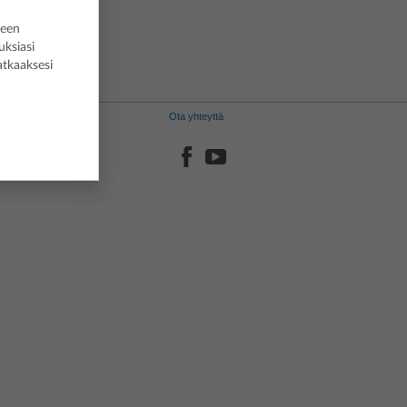
Svenska
seen
uksiasi
atkaaksesi
Ota yhteyttä