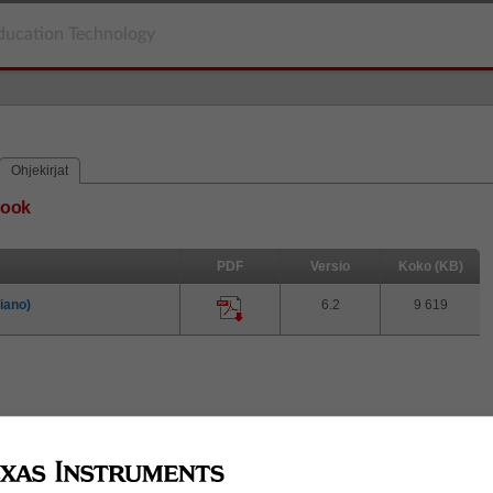
ducation Technology
Ohjekirjat
book
PDF
Versio
Koko (KB)
iano)
6.2
9 619