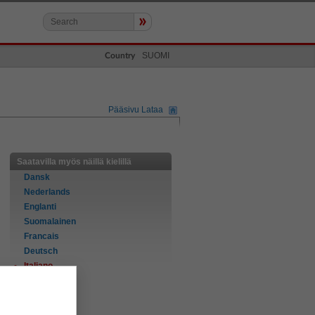
»
SUOMI
Country
Pääsivu Lataa
Saatavilla myös näillä kielillä
Dansk
Nederlands
Englanti
Suomalainen
Francais
Deutsch
Italiano
Norsk
Portugues
Espanol