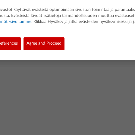
ivustot käyttävät evästeitä optimoimaan sivuston toimintaa ja parantaak
sta. Evästeistä löydät lisätietoja tai mahdollisuuden muuttaa evästeaset
nnöt -sivultamme
. Klikkaa Hyväksy ja jatka evästeiden hyväksymiseksi ja j
d. All rights reserved.
eferences
Agree and Proceed
ännöt
Link Policy
Cookie Policy
Ohjelmistotietojen käytäntö