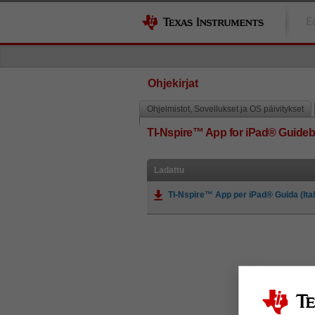
E
Ohjekirjat
Ohjelmistot, Sovellukset ja OS päivitykset
TI-Nspire™ App for iPad® Guide
Ladattu
TI-Nspire™ App per iPad® Guida (Ital