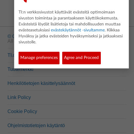
TI:n verkkosivustot käyttävät evästeitä optimoimaan
sivuston toimintaa ja parantaakseen käyttökokemusta.
Evästeistä löydät lisätietoja tai mahdollisuuden muuttaa
evästeasetuksiasi
evästekäytännöt -sivultamme
. Klikkaa
© Copyright
1995-2026 Texas Instruments Incorporated.
Hyväksy ja jatka evästeiden hyväksymiseksi ja jatkaaksesi
All rights reserved.
sivustolle.
TI.com
Manage preferences
Agree and Proceed
Tuotemerkki
Henkilötietojen käsittelysäännöt
Link Policy
Cookie Policy
Ohjelmistotietojen käytäntö