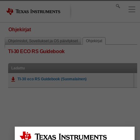
Ohjekirjat
Ohjelmistot, Sovellukset ja OS päivitykset
Ohjekirjat
TI-30 ECO RS Guidebook
Ladattu
TI-30 eco RS Guidebook (Suomalainen)