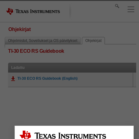
Ohjekirjat
Ohjelmistot, Sovellukset ja OS päivitykset
Ohjekirjat
TI-30 ECO RS Guidebook
Ladattu
TI-30 ECO RS Guidebook (English)