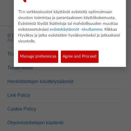
TI:n verkkosivustot käyttävät evästeitä optimoimaan
sivuston toimintaa ja parantaakseen käyttökokemusta.
Evästeistä löydät lisätietoja tai mahdollisuuden muuttaa
evästeasetuksiasi
evästekäytännöt -sivultamme
. Klikkaa
© Copyright
1995-2026 Texas Instruments Incorporated.
Hyväksy ja jatka evästeiden hyväksymiseksi ja jatkaaksesi
All rights reserved.
sivustolle.
TI.com
Manage preferences
Agree and Proceed
Tuotemerkki
Henkilötietojen käsittelysäännöt
Link Policy
Cookie Policy
Ohjelmistotietojen käytäntö