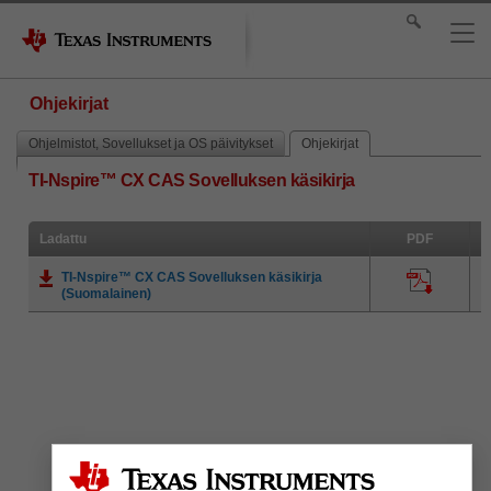
Ohjekirjat
Ohjelmistot, Sovellukset ja OS päivitykset
Ohjekirjat
TI-Nspire™ CX CAS Sovelluksen käsikirja
Ladattu
PDF
TI-Nspire™ CX CAS Sovelluksen käsikirja
(Suomalainen)