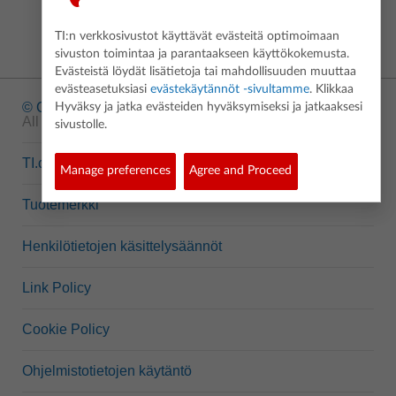
TI:n verkkosivustot käyttävät evästeitä optimoimaan
sivuston toimintaa ja parantaakseen käyttökokemusta.
Evästeistä löydät lisätietoja tai mahdollisuuden muuttaa
evästeasetuksiasi
evästekäytännöt -sivultamme
. Klikkaa
© Copyright
1995-2026 Texas Instruments Incorporated.
Hyväksy ja jatka evästeiden hyväksymiseksi ja jatkaaksesi
All rights reserved.
sivustolle.
TI.com
Manage preferences
Agree and Proceed
Tuotemerkki
Henkilötietojen käsittelysäännöt
Link Policy
Cookie Policy
Ohjelmistotietojen käytäntö