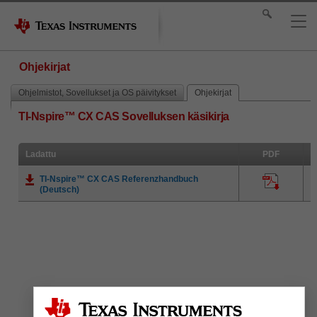
Ohjekirjat
Ohjelmistot, Sovellukset ja OS päivitykset
Ohjekirjat
TI-Nspire™ CX CAS Sovelluksen käsikirja
Ladattu
PDF
TI-Nspire™ CX CAS Referenzhandbuch
(Deutsch)