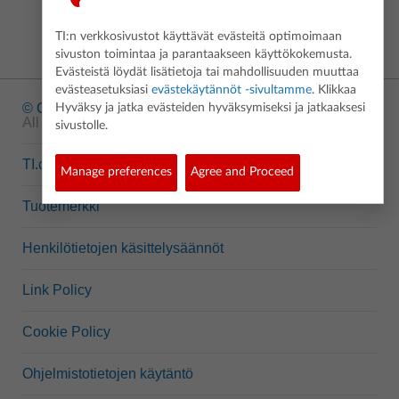
TI:n verkkosivustot käyttävät evästeitä optimoimaan
sivuston toimintaa ja parantaakseen käyttökokemusta.
Evästeistä löydät lisätietoja tai mahdollisuuden muuttaa
evästeasetuksiasi
evästekäytännöt -sivultamme
. Klikkaa
© Copyright
1995-2026 Texas Instruments Incorporated.
Hyväksy ja jatka evästeiden hyväksymiseksi ja jatkaaksesi
All rights reserved.
sivustolle.
TI.com
Manage preferences
Agree and Proceed
Tuotemerkki
Henkilötietojen käsittelysäännöt
Link Policy
Cookie Policy
Ohjelmistotietojen käytäntö