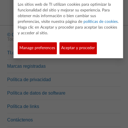
Los sitios web de TI utilizan cookies para optimizar la
funcionalidad del sitio y mejorar su experiencia. Para
obtener más información o bien cambiar sus
preferencias, visite nuestra página de
políticas de cookies
.
Haga clic en Aceptar y proceder para aceptar las cookies
y acceder al sitio.
© Copyright
1995-2026 Texas Instruments Incorporated.
Todos los derechos reservados.
Manage preferences
Aceptar y proceder
TI.com
Marcas registradas
Política de privacidad
Política de datos de software
Política de links
Contáctenos