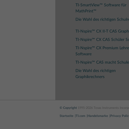
TI-SmartView™ Software für
MathPrint™
Die Wahl des richtigen Schul
TI-Nspire™ CX II-T CAS Graph
TI-Nspire™ CX CAS Schüler S
TI-Nspire™ CX Premium Lehre
Software
TI-Nspire™ CAS macht Schule
Die Wahl des richtigen
Graphikrechners
© Copyright
1995-2026 Texas Instruments Incorpo
Startseite
TI.com
Handelsmarke
Privacy Polic