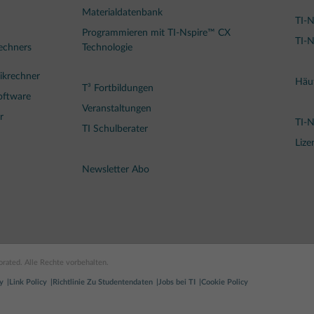
Materialdatenbank
TI-N
Programmieren mit TI-Nspire™ CX
TI-N
rechners
Technologie
ikrechner
Häuf
T³ Fortbildungen
oftware
Veranstaltungen
r
TI-
TI Schulberater
Lize
Newsletter Abo
rated. Alle Rechte vorbehalten.
y
Link Policy
Richtlinie Zu Studentendaten
Jobs bei TI
Cookie Policy