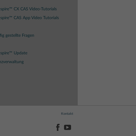
spire™ CX CAS Video-Tutorials
spire™ CAS App Video Tutorials
ig gestellte Fragen
Nspire™ Update
nzverwaltung
Kontakt