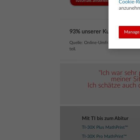
Tutorials ansehen
Cookie-Ri
anzunehme
93% unserer Kunden sind mi
Manage 
Quelle: Online-Umfrage, durchgef
teil.
h zu lösen."
"Ich war sehr 
meiner Sit
Ich schätze auch d
Mit TI bis zum Abitur
TI-30X Plus MathPrint™
TI-30X Pro MathPrint™