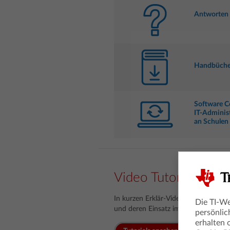
Antworten 
Handbüche
Software C
IT-Adminis
an Schulen
Video Tutorials
In kurzen Erklär-Videos erhalten Si
Die TI-We
und deren Einsatz im Unterricht.
persönlic
erhalten 