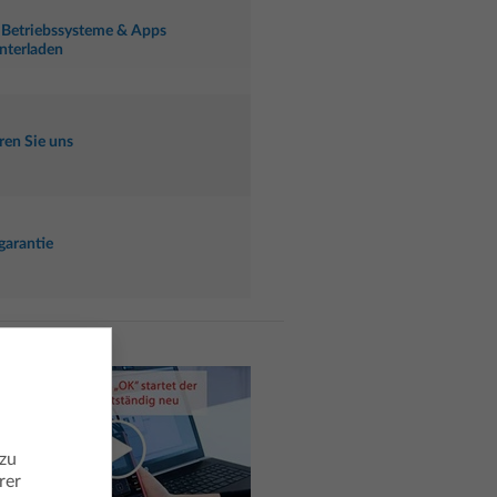
 Betriebssysteme & Apps
nterladen
ren Sie uns
garantie
 zu
rer