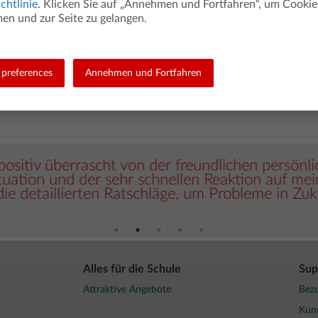
chtlinie
. Klicken Sie auf „Annehmen und Fortfahren“, um Cookie
n und zur Seite zu gelangen.
t unserem Kundenservice zufrieden.
preferences
Annehmen und Fortfahren
ührt vom 1. Januar bis 31. Dezember 2025 von der Yoummday GmbH; 21
positiv überrascht von der freundlichen persönl
uation und der sehr schnellen Reaktion auf mei
ie detaillierten Ratschläge, um Probleme in Zuk
Alles für die Schule
Sup
Attraktive Angebote
Bezu
Kun