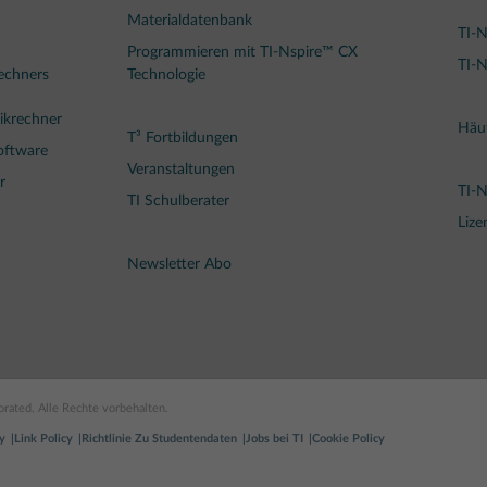
Materialdatenbank
TI-N
Programmieren mit TI-Nspire™ CX
TI-N
rechners
Technologie
ikrechner
Häuf
T³ Fortbildungen
oftware
Veranstaltungen
r
TI-
TI Schulberater
Lize
Newsletter Abo
rated. Alle Rechte vorbehalten.
y
Link Policy
Richtlinie Zu Studentendaten
Jobs bei TI
Cookie Policy