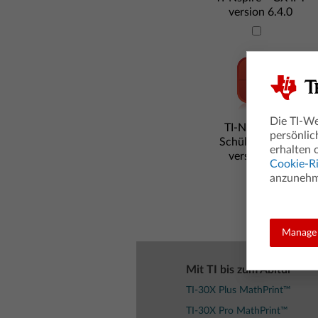
version 6.4.0
Die TI-We
TI-Nspire™ CX
persönlic
Schülersoftware
erhalten 
version 6.3.0
Cookie-Ri
anzunehme
Manage 
Mit TI bis zum Abitur
TI-30X Plus MathPrint™
TI-30X Pro MathPrint™