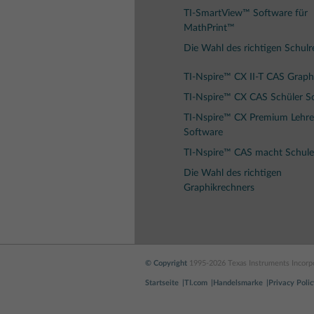
TI-SmartView™ Software für
MathPrint™
Die Wahl des richtigen Schul
TI-Nspire™ CX II-T CAS Graph
TI-Nspire™ CX CAS Schüler S
TI-Nspire™ CX Premium Lehre
Software
TI-Nspire™ CAS macht Schule
Die Wahl des richtigen
Graphikrechners
© Copyright
1995-2026 Texas Instruments Incorpo
Startseite
TI.com
Handelsmarke
Privacy Polic