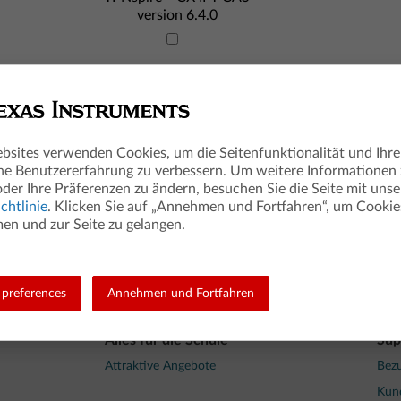
version 6.4.0
bsites verwenden Cookies, um die Seitenfunktionalität und Ihre
TI-Nspire™ CX CAS
TI-Nspir
he Benutzererfahrung zu verbessern. Um weitere Informationen
Schülersoftware
Lehre
oder Ihre Präferenzen zu ändern, besuchen Sie die Seite mit unse
version 6.3.0
vers
chtlinie
. Klicken Sie auf „Annehmen und Fortfahren“, um Cookie
n und zur Seite zu gelangen.
Weiter
preferences
Annehmen und Fortfahren
Alles für die Schule
Sup
Attraktive Angebote
Bezu
Kun