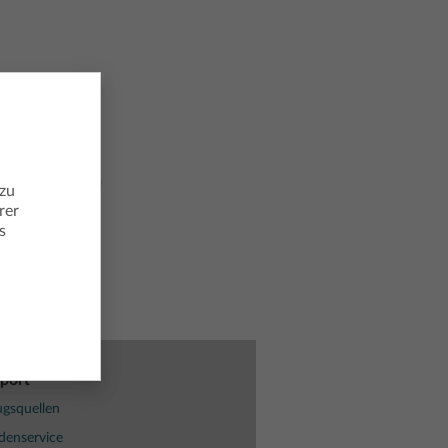
e™ CX Premium
 zu
r-Software
rer
ion 6.4.0
s
port
gsquellen
denservice