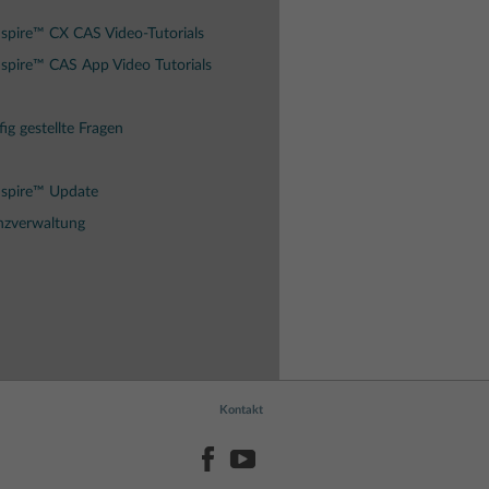
spire™ CX CAS Video-Tutorials
spire™ CAS App Video Tutorials
ig gestellte Fragen
Nspire™ Update
nzverwaltung
Kontakt