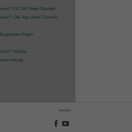
spire™ CX CAS Video-Tutorials
spire™ CAS App Video Tutorials
ig gestellte Fragen
Nspire™ Update
nzverwaltung
Kontakt