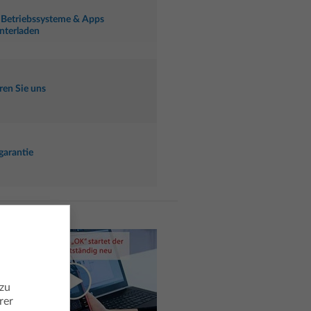
 Betriebssysteme & Apps
nterladen
ren Sie uns
garantie
 zu
rer