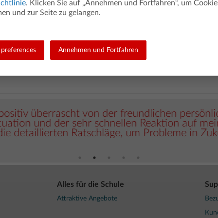
chtlinie
. Klicken Sie auf „Annehmen und Fortfahren“, um Cookie
n und zur Seite zu gelangen.
t unserem Kundenservice zufrieden.
preferences
Annehmen und Fortfahren
ührt vom 1. Januar bis 31. Dezember 2025 von der Yoummday GmbH; 21
positiv überrascht von der freundlichen persönl
uation und der sehr schnellen Reaktion auf mei
ie detaillierten Ratschläge, um Probleme in Zuk
Alles für die Schule
Sup
Attraktive Angebote
Bezu
Kun