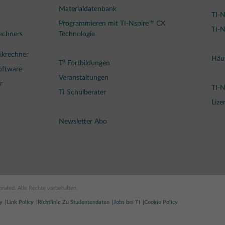
Materialdatenbank
TI-N
Programmieren mit TI-Nspire™ CX
TI-N
rechners
Technologie
ikrechner
Häuf
T³ Fortbildungen
oftware
Veranstaltungen
r
TI-
TI Schulberater
Lize
Newsletter Abo
rated. Alle Rechte vorbehalten.
y
Link Policy
Richtlinie Zu Studentendaten
Jobs bei TI
Cookie Policy