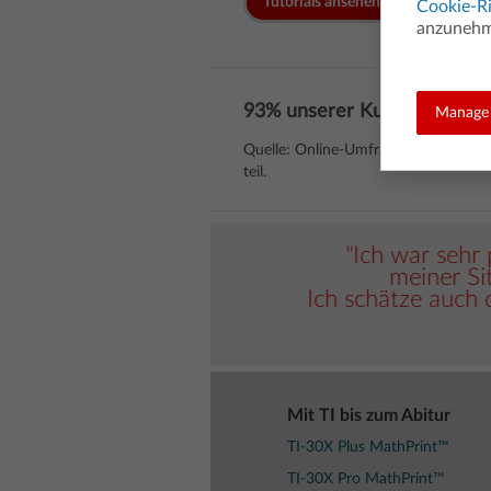
Tutorials ansehen
Cookie-Ri
anzunehme
93% unserer Kunden sind mi
Manage 
Quelle: Online-Umfrage, durchgef
teil.
h zu lösen."
"Ich war sehr 
meiner Sit
Ich schätze auch d
Mit TI bis zum Abitur
TI-30X Plus MathPrint™
TI-30X Pro MathPrint™