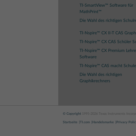
TI-SmartView™ Software für
MathPrint™
Die Wahl des richtigen Schul
TI-Nspire™ CX II-T CAS Graph
TI-Nspire™ CX CAS Schüler S
TI-Nspire™ CX Premium Lehre
Software
TI-Nspire™ CAS macht Schule
Die Wahl des richtigen
Graphikrechners
© Copyright
1995-2026 Texas Instruments Incorpo
Startseite
TI.com
Handelsmarke
Privacy Polic