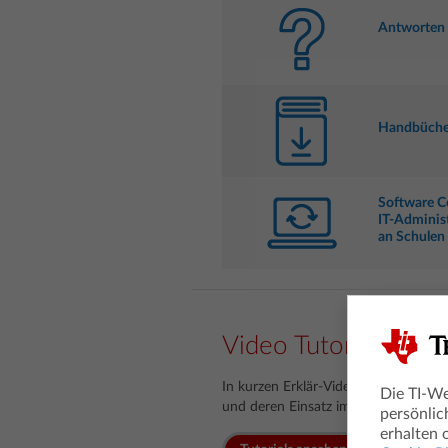
Antworten 
Handbüche
Software C
IT-Adminis
an Schulen
Video Tutorials
In kurzen Erklär-Videos erhalten Si
Die TI-We
und deren Einsatz im Unterricht.
persönlic
erhalten 