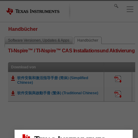
Handbücher
Software Versionen, Updates & Apps
Handbücher
TI-Nspire™ / TI-Nspire™ CAS Installationsund Aktivierun
Download von
软件安装和激活指导手册 (简体) (Simplified
A
Chinese)
软件安裝與啟動手冊 (繁体) (Traditional Chinese)
A