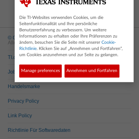
Die TI-Websites verwenden Cookies, um die
Seitenfunktionalität und Ihre persönliche
Benutzererfahrung zu verbessern. Um weitere
Informationen zu erhalten oder Ihre Präferenzen zu
© Copyright
1995-2026 Texas Instruments Incorporated.
Alle Rechte vorbehalten.
ändern, besuchen Sie die Seite mit unserer
Cookie-
Richtlinie
. Klicken Sie auf „Annehmen und Fortfahren“,
um Cookies anzunehmen und zur Seite zu gelangen.
TI.com
Manage preferences
Annehmen und Fortfahren
Jobs bei TI
Handelsmarke
Privacy Policy
Link Policy
Richtlinie Für Softwaredaten